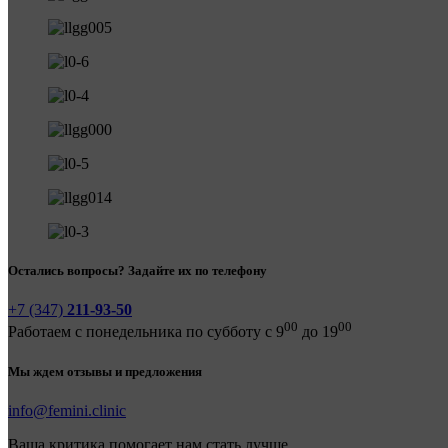
Остались вопросы? Задайте их по телефону
+7 (347)
211-93-50
00
00
Работаем с понедельника по субботу с 9
до 19
Мы ждем отзывы и предложения
info@femini.clinic
Ваша критика помогает нам стать лучше